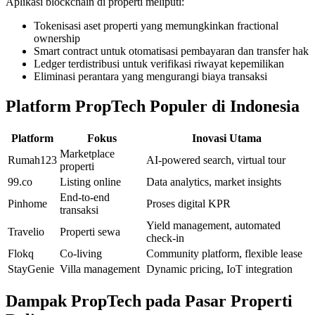
Aplikasi blockchain di properti meliputi:
Tokenisasi aset properti yang memungkinkan fractional
ownership
Smart contract untuk otomatisasi pembayaran dan transfer hak
Ledger terdistribusi untuk verifikasi riwayat kepemilikan
Eliminasi perantara yang mengurangi biaya transaksi
Platform PropTech Populer di Indonesia
Platform
Fokus
Inovasi Utama
Marketplace
Rumah123
AI-powered search, virtual tour
properti
99.co
Listing online
Data analytics, market insights
End-to-end
Pinhome
Proses digital KPR
transaksi
Yield management, automated
Travelio
Properti sewa
check-in
Flokq
Co-living
Community platform, flexible lease
StayGenie
Villa management
Dynamic pricing, IoT integration
Dampak PropTech pada Pasar Properti