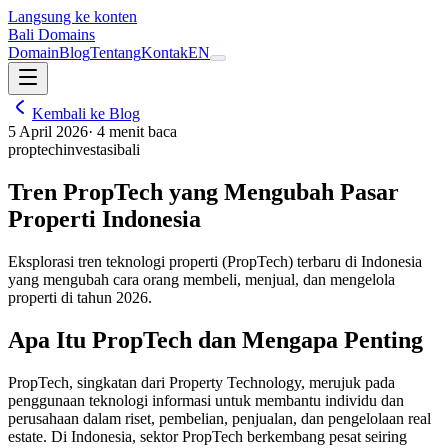
Langsung ke konten
Bali Domains
Domain
Blog
Tentang
Kontak
EN
Kembali ke Blog
5 April 2026
·
4
menit baca
proptech
investasi
bali
Tren PropTech yang Mengubah Pasar
Properti Indonesia
Eksplorasi tren teknologi properti (PropTech) terbaru di Indonesia
yang mengubah cara orang membeli, menjual, dan mengelola
properti di tahun 2026.
Apa Itu PropTech dan Mengapa Penting
PropTech, singkatan dari Property Technology, merujuk pada
penggunaan teknologi informasi untuk membantu individu dan
perusahaan dalam riset, pembelian, penjualan, dan pengelolaan real
estate. Di Indonesia, sektor PropTech berkembang pesat seiring